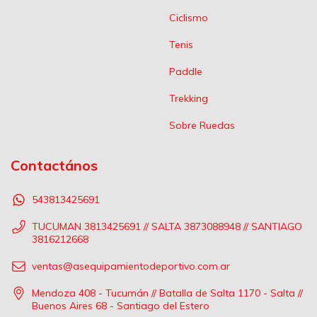
Ciclismo
Tenis
Paddle
Trekking
Sobre Ruedas
Contactános
543813425691
TUCUMAN 3813425691 // SALTA 3873088948 // SANTIAGO
3816212668
ventas@asequipamientodeportivo.com.ar
Mendoza 408 - Tucumán // Batalla de Salta 1170 - Salta //
Buenos Aires 68 - Santiago del Estero