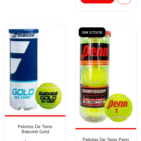
SIN STOCK
Pelotas De Tenis
Babolat Gold
Pelotas De Tenis Penn