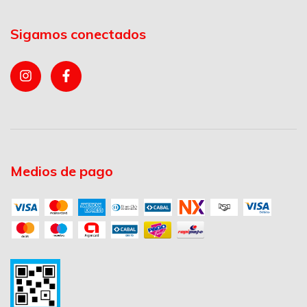
Sigamos conectados
Medios de pago