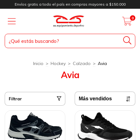
Envíos gratis a todo el país en compras mayores a $150.000
0
Inicio
>
Hockey
>
Calzado
>
Avia
Avia
Filtrar