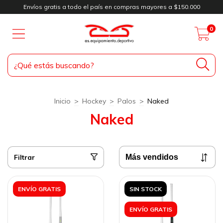
Envíos gratis a todo el país en compras mayores a $150.000
0
Inicio
>
Hockey
>
Palos
>
Naked
Naked
Filtrar
ENVÍO GRATIS
SIN STOCK
ENVÍO GRATIS