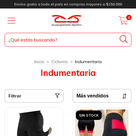
Envíos gratis a todo el país en compras mayores a $150.000
0
Inicio
>
Ciclismo
>
Indumentaria
Indumentaria
Filtrar
SIN STOCK