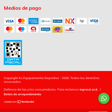
Medios de pago
Copyright As Equipamiento Deportivo - 2026. Todos los derechos
reservados.
Defensa de las y los consumidores. Para reclamos
ingresá acá.
/
Botón de arrepentimiento