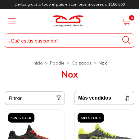
Envíos gratis a todo el país en compras mayores a $150.000
0
Inicio
>
Paddle
>
Calzados
>
Nox
Nox
Filtrar
SIN STOCK
SIN STOCK