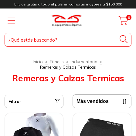
Envíos gratis a todo el país en compras mayores a $150.000
0
Inicio
>
Fitness
>
Indumentaria
>
Remeras y Calzas Termicas
Remeras y Calzas Termicas
Filtrar