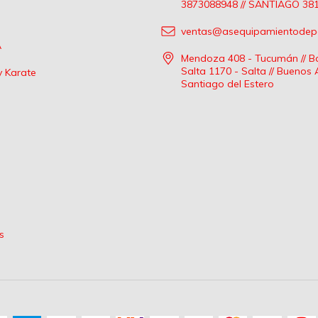
3873088948 // SANTIAGO 38
ventas@asequipamientodepo
A
Mendoza 408 - Tucumán // Ba
Salta 1170 - Salta // Buenos 
 Karate
Santiago del Estero
s