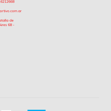
16212668
rtivo.com.ar
talla de
Aires 68 -