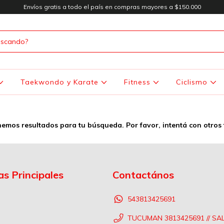
Envíos gratis a todo el país en compras mayores a $150.000
Taekwondo y Karate
Fitness
Ciclismo
emos resultados para tu búsqueda. Por favor, intentá con otros f
as Principales
Contactános
543813425691
TUCUMAN 3813425691 // SA