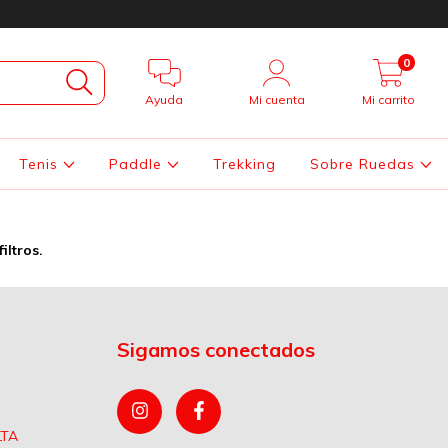
0
Ayuda
Mi cuenta
Mi carrito
Tenis
Paddle
Trekking
Sobre Ruedas
iltros.
Sigamos conectados
LTA