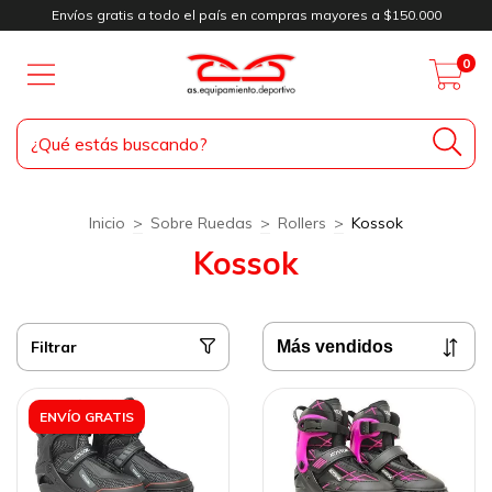
Envíos gratis a todo el país en compras mayores a $150.000
0
Inicio
>
Sobre Ruedas
>
Rollers
>
Kossok
Kossok
Filtrar
ENVÍO GRATIS