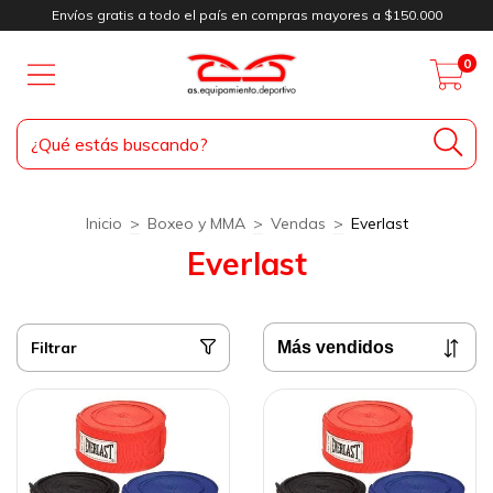
Envíos gratis a todo el país en compras mayores a $150.000
0
Inicio
>
Boxeo y MMA
>
Vendas
>
Everlast
Everlast
Filtrar