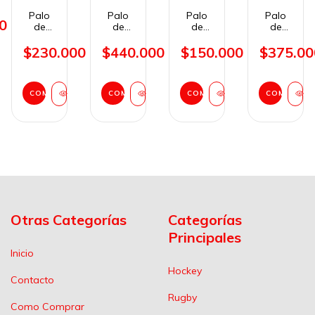
Palo
Palo
Palo
Palo
0
de
de
de
de
Hockey
Hockey
Hockey
Hockey
Reves
Reves
Reves
Reves
$230.000
$440.000
$150.000
$375.00
Vertigo
Victory
Vertigo
Victory
311
9070
51
7530
Naranja
Colorblock
Rosa
Late
Fluo
37,5"
MidBow
Bow
COMPRAR
COMPRAR
COMPRAR
COMPRAR
MidBow
90%
5%
Colorblock
30%
Carbono
Carbono
37,5"
Carbono
75%
Carbono
Otras Categorías
Categorías
Principales
Inicio
Hockey
Contacto
Rugby
Como Comprar